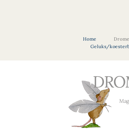
Home
Drome
Geluks/koester
DRO
Mag