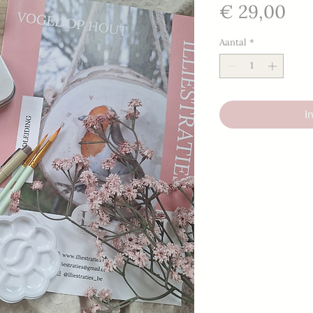
Pri
€ 29,00
Aantal
*
I