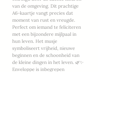
van de omgeving. Dit prachtige
A6-kaartje vangt precies dat
moment van rust en vreugde.
Perfect om iemand te feliciteren
met een bijzondere mijlpaal in
hun leven. Het musje
symboliseert vrijheid, nieuwe
beginnen en de schoonheid van
de kleine dingen in het leven. 🌿✨
Enveloppe is inbegrepen
Magie
Customer Services
Art Prints
Mijn verhaal
Workshops
Nieuwsbrief
Wenskaarten
Contact
DIY Boxen
Policies