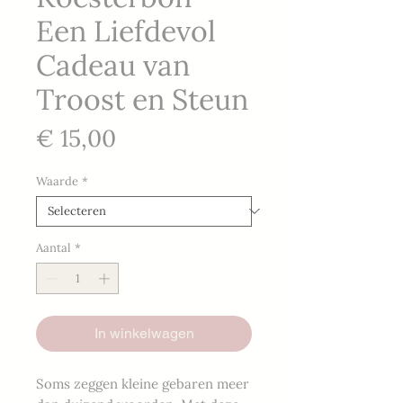
Een Liefdevol
Cadeau van
Troost en Steun
Prijs
€ 15,00
Waarde
*
Aantal
*
In winkelwagen
Soms zeggen kleine gebaren meer