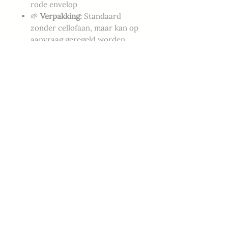
rode envelop
🌱
Verpakking:
Standaard
zonder cellofaan, maar kan op
aanvraag geregeld worden
Een romantische en sfeervolle
kerstkaart die hartjes sneller doet
slaan — de ideale keuze voor wie
houdt van een vleugje liefde
tijdens de feestdagen.
Magie
Customer Services
Art Prints
Mijn verhaal
Workshops
Nieuwsbrief
Wenskaarten
Contact
DIY Boxen
Policies
Privacy & cookie beleid
Algemene voorwaarden