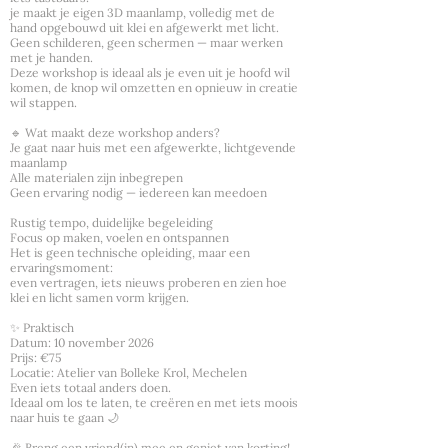
je maakt je eigen 3D maanlamp, volledig met de
hand opgebouwd uit klei en afgewerkt met licht.
Geen schilderen, geen schermen — maar werken
met je handen.
Deze workshop is ideaal als je even uit je hoofd wil
komen, de knop wil omzetten en opnieuw in creatie
wil stappen.
🔹 Wat maakt deze workshop anders?
Je gaat naar huis met een afgewerkte, lichtgevende
maanlamp
Alle materialen zijn inbegrepen
Geen ervaring nodig — iedereen kan meedoen
Rustig tempo, duidelijke begeleiding
Focus op maken, voelen en ontspannen
Het is geen technische opleiding, maar een
ervaringsmoment:
even vertragen, iets nieuws proberen en zien hoe
klei en licht samen vorm krijgen.
✨ Praktisch
Datum: 10 november 2026
Prijs: €75
Locatie: Atelier van Bolleke Krol, Mechelen
Even iets totaal anders doen.
Ideaal om los te laten, te creëren en met iets moois
naar huis te gaan 🌙
🎉 Breng een vriend(in) mee en geniet van korting!