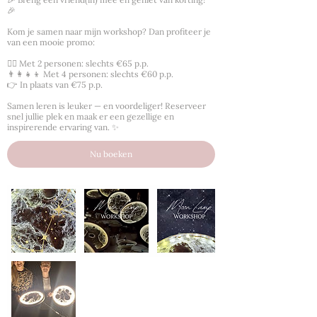
🎉
Kom je samen naar mijn workshop? Dan profiteer je
van een mooie promo:
👯‍♀️ Met 2 personen: slechts €65 p.p.
👨‍👩‍👧‍👦 Met 4 personen: slechts €60 p.p.
👉 In plaats van €75 p.p.
Samen leren is leuker — en voordeliger! Reserveer
snel jullie plek en maak er een gezellige en
inspirerende ervaring van. ✨
Nu boeken