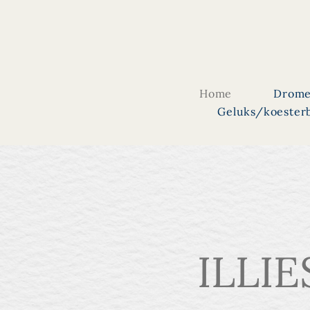
Home
Drome
Geluks/koester
ILLI