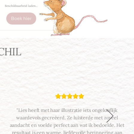
Beschikbaarheid laden...
Boek hier
CHIL
"Lies heeft met haar illustratie iets ongelooflijk
waardevols gecreëerd. Ze luisterde met zoveel
aandacht en voelde perfect aan wat ik bedoelde. Het
resultaat is een warme, liefdevolle herinnering aan