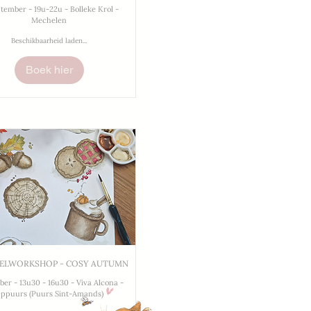
ptember - 19u-22u - Bolleke Krol -
Mechelen
Beschikbaarheid laden...
Boek hier
ELWORKSHOP - COSY AUTUMN
ber - 13u30 - 16u30 - Viva Alcona -
ppuurs (Puurs Sint-Amands)