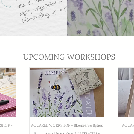
u
f
d
e
n
.
UPCOMING WORKSHOPS
SHOP -
AQUAREL WORKSHOP - Bloemen & Bijtjes
AQUAR
8 augustus - 13u tot 16u - ILLIESTRATIES -