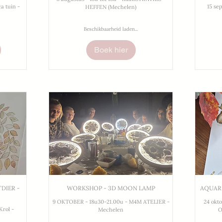
ca tuin -
15 se
HEFFEN (Mechelen)
Beschikbaarheid laden...
Boek hier
DIER -
WORKSHOP - 3D MOON LAMP
AQUAR
9 OKTOBER - 18u30-21.00u - M4M ATELIER -
24 okto
Krol -
Mechelen
O